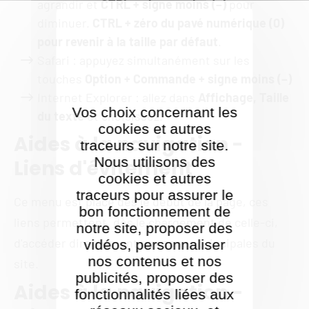
agrandir et
CTRL + signe moins (−)
pour
diminuer.
CTRL + zéro du pavé numérique (0)
pour revenir à la taille par défaut
.
Safari : appuyez simultanément sur les
touches
Option + Commande + signe moins (−)
Internet Explorer : allez dans
Affichage, Taille
Vos choix concernant les
du texte
et choisissez.
cookies et autres
Aides à la navigation -
traceurs sur notre site.
Nous utilisons des
Liens d'évitement
cookies et autres
traceurs pour assurer le
Ce menu est placé dès le début de la page, ces
bon fonctionnement de
liens permettent, dès le chargement de celle-ci,
notre site, proposer des
d'accéder directement aux zones principales du
vidéos, personnaliser
nos contenus et nos
site.
publicités, proposer des
Aides à la navigation -
fonctionnalités liées aux