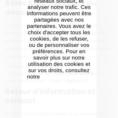
réseaux sociaux, et
Rôles ARIA des zones du
analyser notre trafic. Ces
document
informations peuvent être
partagées avec nos
Vous pouvez à l'aide de votre aide technique
partenaires. Vous avez le
choix d'accepter tous les
(lecteur d'écran...) vous déplacer dans les pages
cookies, de les refuser,
grâce aux rôles. Ces rôles permettent de mieux
ou de personnaliser vos
structurer le document et ainsi de vous aider dans
préférences. Pour en
votre navigation.
savoir plus sur notre
utilisation des cookies et
Avec NVDA :
NVDA + F7
sur vos droits, consultez
Avec Jaws :
CTRL + INS + point-virgule (;)
notre
Politique de gestion
Avec VoiceOver :
CTRL + Option + U
des cookies
Retour d'information et
contact
Si vous n'arrivez pas à accéder à un contenu ou à