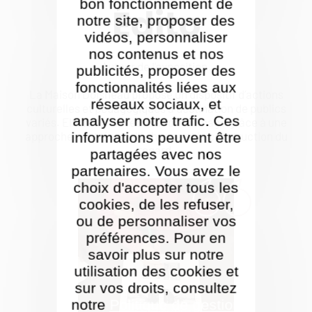
bon fonctionnement de
Édito
notre site, proposer des
vidéos, personnaliser
nos contenus et nos
Autour de l'exposition.
publicités, proposer des
fonctionnalités liées aux
La Maison Doisneau propose un dispositif d’actions
réseaux sociaux, et
culturelles et pédagogiques à destination de publics
analyser notre trafic. Ces
variés. Elle favorise l’éducation à l’image grâce à une
approche centrée sur l’échange et la construction du
informations peuvent être
regard.
partagées avec nos
partenaires. Vous avez le
choix d'accepter tous les
cookies, de les refuser,
ou de personnaliser vos
préférences. Pour en
savoir plus sur notre
utilisation des cookies et
sur vos droits, consultez
notre
Politique de gestion