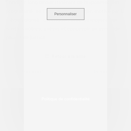
Enfin, un long circuit itinérant de l’exposition est
programmé, en France et à l’étranger, motivé par la
Personnaliser
même volonté : contribuer, avec les moyens qui
sont les nôtres, à rêver et concevoir un avenir de
paix et de justice.
Retour à la liste
Précédent
Suivant
Politique de confidentialité