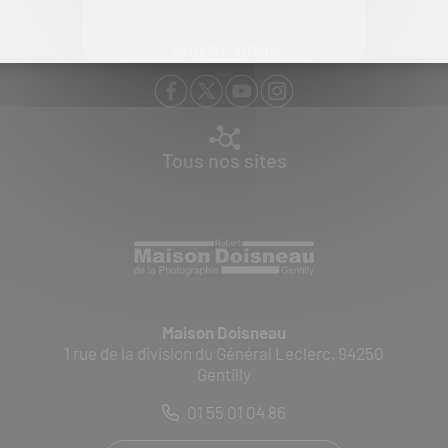
Suivez-nous
Tous nos sites
Maison Doisneau
1 rue de la division du Général Leclerc, 94250
Gentilly
01 55 01 04 86