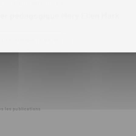
ERS PÉDAGOGIQUES
er pédagogique Mary Ellen Mark
ÉLÉCHARGER (2.56 MO)
s les publications