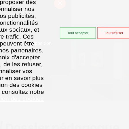
, proposer des
onnaliser nos
os publicités,
fos
onctionnalités
aux sociaux, et
Tout accepter
Tout refuser
août 2026.
e trafic. Ces
ernissage de l'exposition
 peuvent être
nos partenaires.
)
hoix d'accepter
, de les refuser,
nnaliser vos
r en savoir plus
ation des cookies
, consultez notre
tion des cookies
 / Dossier pédagoque