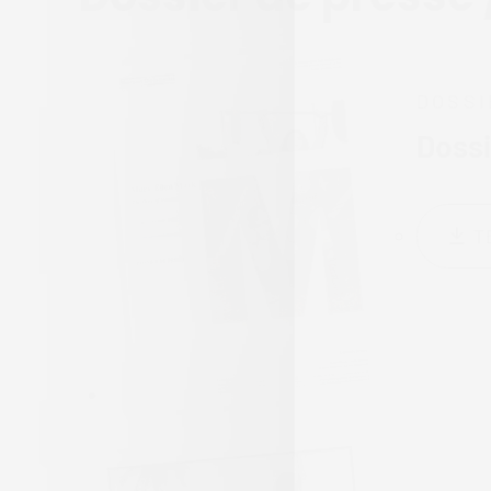
DOSSI
Dossi
T