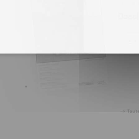
DOSSI
Dossi
T
Toute